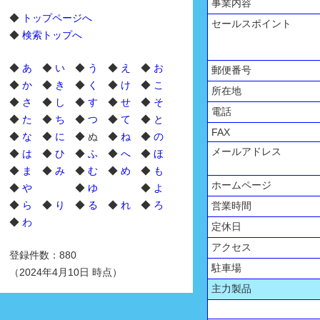
事業内容
◆
トップページへ
セールスポイント
◆
検索トップへ
◆
あ
◆
い
◆
う
◆
え
◆
お
郵便番号
◆
か
◆
き
◆
く
◆
け
◆
こ
所在地
◆
さ
◆
し
◆
す
◆
せ
◆
そ
電話
◆
た
◆
ち
◆
つ
◆
て
◆
と
FAX
◆
な
◆
に
◆ ぬ ◆
ね
◆
の
メールアドレス
◆
は
◆
ひ
◆
ふ
◆
へ
◆
ほ
◆
ま
◆
み
◆
む
◆
め
◆
も
ホームページ
◆
や
◆
ゆ
◆
よ
◆
ら
◆
り
◆
る
◆
れ
◆
ろ
営業時間
◆
わ
定休日
アクセス
登録件数：880
駐車場
（2024年4月10日 時点）
主力製品