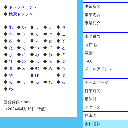
事業所名
◆
トップページへ
◆
検索トップへ
事業内容
事業紹介
◆
あ
◆
い
◆
う
◆
え
◆
お
◆
か
◆
き
◆
く
◆
け
◆
こ
郵便番号
◆
さ
◆
し
◆
す
◆
せ
◆
そ
所在地
◆
た
◆
ち
◆
つ
◆
て
◆
と
電話
◆
な
◆
に
◆ ぬ ◆
ね
◆
の
FAX
◆
は
◆
ひ
◆
ふ
◆
へ
◆
ほ
◆
ま
◆
み
◆
む
◆
め
◆
も
メールアドレス
◆
や
◆
ゆ
◆
よ
◆
ら
◆
り
◆
る
◆
れ
◆
ろ
ホームページ
◆
わ
営業時間
定休日
登録件数：880
アクセス
（2024年4月10日 時点）
駐車場
会社情報