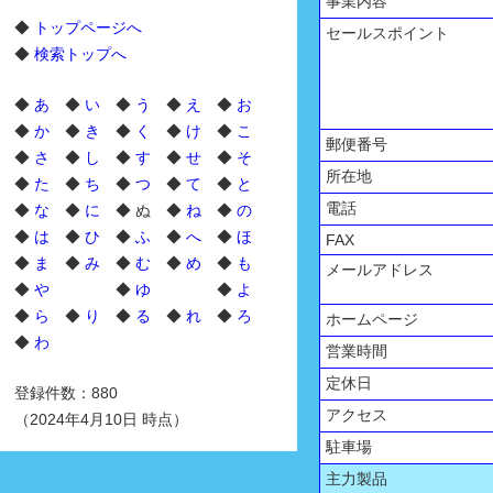
事業内容
◆
トップページへ
セールスポイント
◆
検索トップへ
◆
あ
◆
い
◆
う
◆
え
◆
お
◆
か
◆
き
◆
く
◆
け
◆
こ
郵便番号
◆
さ
◆
し
◆
す
◆
せ
◆
そ
所在地
◆
た
◆
ち
◆
つ
◆
て
◆
と
電話
◆
な
◆
に
◆ ぬ ◆
ね
◆
の
◆
は
◆
ひ
◆
ふ
◆
へ
◆
ほ
FAX
◆
ま
◆
み
◆
む
◆
め
◆
も
メールアドレス
◆
や
◆
ゆ
◆
よ
◆
ら
◆
り
◆
る
◆
れ
◆
ろ
ホームページ
◆
わ
営業時間
定休日
登録件数：880
アクセス
（2024年4月10日 時点）
駐車場
主力製品