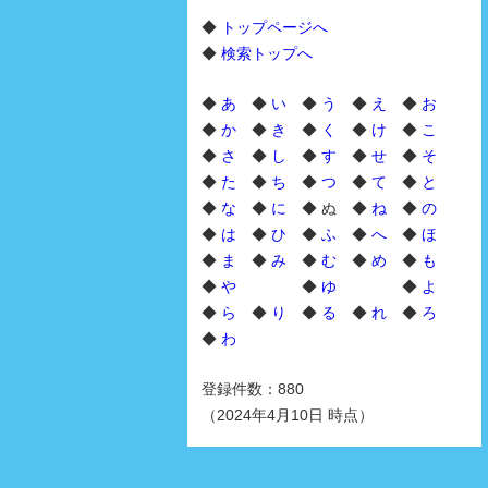
◆
トップページへ
◆
検索トップへ
◆
あ
◆
い
◆
う
◆
え
◆
お
◆
か
◆
き
◆
く
◆
け
◆
こ
◆
さ
◆
し
◆
す
◆
せ
◆
そ
◆
た
◆
ち
◆
つ
◆
て
◆
と
◆
な
◆
に
◆ ぬ ◆
ね
◆
の
◆
は
◆
ひ
◆
ふ
◆
へ
◆
ほ
◆
ま
◆
み
◆
む
◆
め
◆
も
◆
や
◆
ゆ
◆
よ
◆
ら
◆
り
◆
る
◆
れ
◆
ろ
◆
わ
登録件数：880
（2024年4月10日 時点）