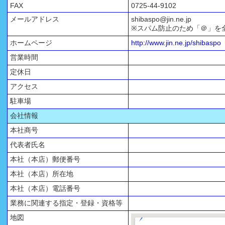
FAX
0725-44-9102
メールアドレス
shibaspo@jin.ne.jp
※スパム防止のため「＠」を
ホームページ
http://www.jin.ne.jp/shibaspo
営業時間
定休日
アクセス
駐車場
会社情報
本社商号
代表者氏名
本社（本店）郵便番号
本社（本店）所在地
本社（本店）電話番号
業務に関連する指定・登録・資格等
地図