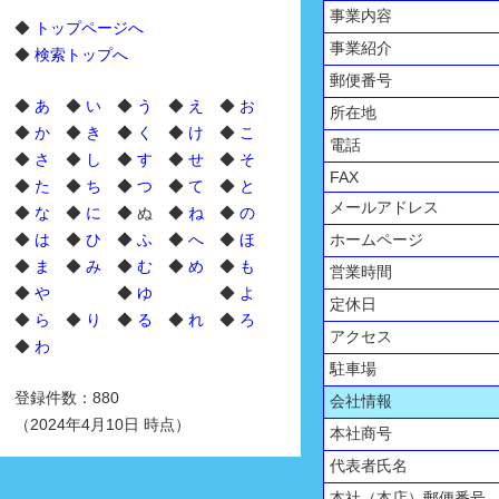
事業内容
◆
トップページへ
事業紹介
◆
検索トップへ
郵便番号
◆
あ
◆
い
◆
う
◆
え
◆
お
所在地
◆
か
◆
き
◆
く
◆
け
◆
こ
電話
◆
さ
◆
し
◆
す
◆
せ
◆
そ
FAX
◆
た
◆
ち
◆
つ
◆
て
◆
と
メールアドレス
◆
な
◆
に
◆ ぬ ◆
ね
◆
の
◆
は
◆
ひ
◆
ふ
◆
へ
◆
ほ
ホームページ
◆
ま
◆
み
◆
む
◆
め
◆
も
営業時間
◆
や
◆
ゆ
◆
よ
定休日
◆
ら
◆
り
◆
る
◆
れ
◆
ろ
アクセス
◆
わ
駐車場
登録件数：880
会社情報
（2024年4月10日 時点）
本社商号
代表者氏名
本社（本店）郵便番号