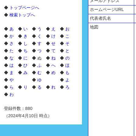
メールアドレス
◆
トップページへ
ホームページURL
◆
検索トップへ
代表者氏名
地図
◆
あ
◆
い
◆
う
◆
え
◆
お
◆
か
◆
き
◆
く
◆
け
◆
こ
◆
さ
◆
し
◆
す
◆
せ
◆
そ
◆
た
◆
ち
◆
つ
◆
て
◆
と
◆
な
◆
に
◆ ぬ ◆
ね
◆
の
◆
は
◆
ひ
◆
ふ
◆
へ
◆
ほ
◆
ま
◆
み
◆
む
◆
め
◆
も
◆
や
◆
ゆ
◆
よ
◆
ら
◆
り
◆
る
◆
れ
◆
ろ
◆
わ
登録件数：880
（2024年4月10日 時点）