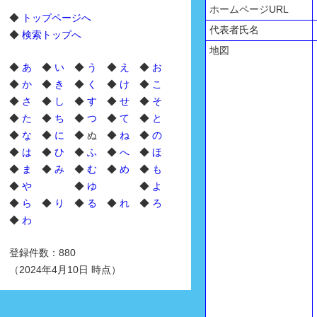
ホームページURL
◆
トップページへ
代表者氏名
◆
検索トップへ
地図
◆
あ
◆
い
◆
う
◆
え
◆
お
◆
か
◆
き
◆
く
◆
け
◆
こ
◆
さ
◆
し
◆
す
◆
せ
◆
そ
◆
た
◆
ち
◆
つ
◆
て
◆
と
◆
な
◆
に
◆ ぬ ◆
ね
◆
の
◆
は
◆
ひ
◆
ふ
◆
へ
◆
ほ
◆
ま
◆
み
◆
む
◆
め
◆
も
◆
や
◆
ゆ
◆
よ
◆
ら
◆
り
◆
る
◆
れ
◆
ろ
◆
わ
登録件数：880
（2024年4月10日 時点）